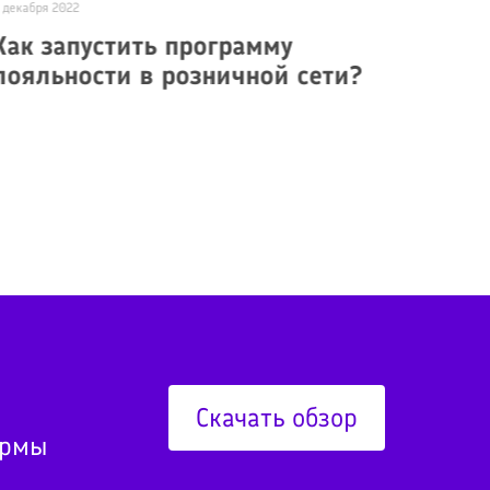
 декабря 2022
15 апреля 2
Как запустить программу
Прямо
лояльности в розничной сети?
Банк
Скачать обзор
ормы