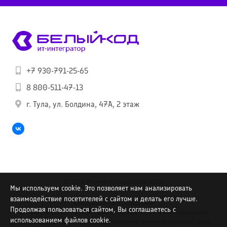
+7 930-791-25-65
8 800-511-47-13
г. Тула, ул. Болдина, 47А, 2 этаж
© 2026 ИТ-интегратор «БЕЛЫЙ КОД»
Мы используем cookie. Это позволяет нам анализировать
взаимодействие посетителей с сайтом и делать его лучше.
Пользовательское соглашение
Продолжая пользоваться сайтом, Вы соглашаетесь с
Согласие на обработку персональных данных и получение информации
использованием файлов cookie.
Политика конфиденциальности персональных данных посетителей сайта