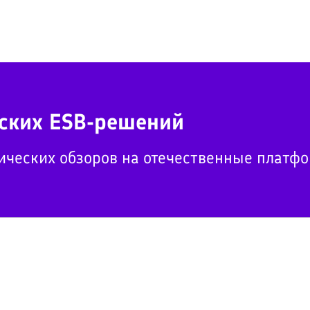
ских ESB-решений
ических обзоров на отечественные платф