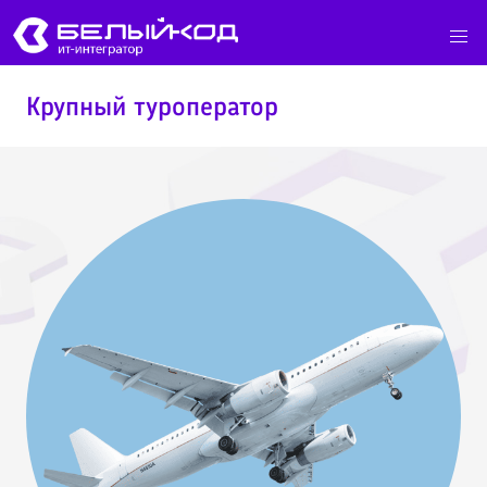
Крупный туроператор