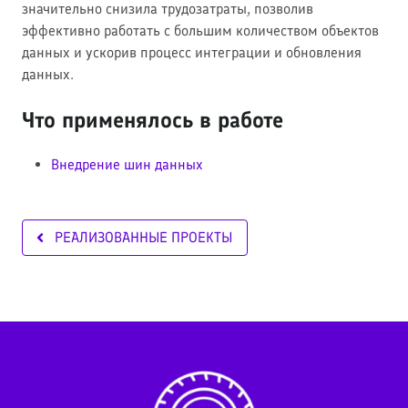
значительно снизила трудозатраты, позволив
эффективно работать с большим количеством объектов
данных и ускорив процесс интеграции и обновления
данных.
Что применялось в работе
Внедрение шин данных
РЕАЛИЗОВАННЫЕ ПРОЕКТЫ