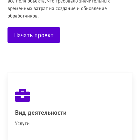
все поля объекта, что требовало значительных
временных затрат на создание и обновление
обработчиков.
Начать проект
Вид деятельности
Услуги