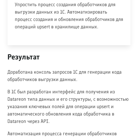
Упростить процесс создания обработчиков для
выгрузки данных из 1С. Автоматизировать
процесс создания и обновления обработчиков для
операций upsert в хранилище данных.
Результат
Доработана консоль запросов 1С для генерации кода
обработчиков выгрузки данных.
В 1С был разработан интерфейс для получения из
Datareon типа данных и его структуры, с возможностью
указания ключевых полей для операции upsert и
автоматического обновления кода обработчика в
Datareon через API.
Автоматизация процесса генерации обработчиков