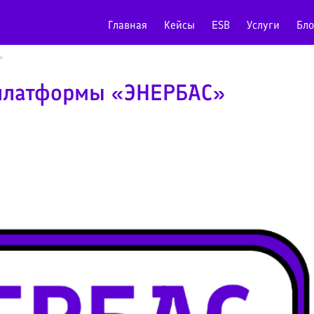
Главная
Кейсы
ESB
Услуги
Бло
»
 платформы «ЭНЕРБАС»