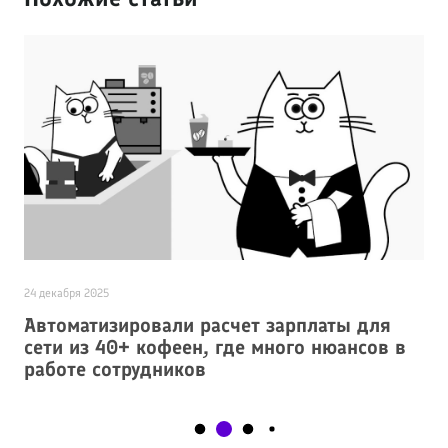
24 декабря 2025
6 ав
Автоматизировали расчет зарплаты для
Ке
сети из 40+ кофеен, где много нюансов в
па
работе сотрудников
ув